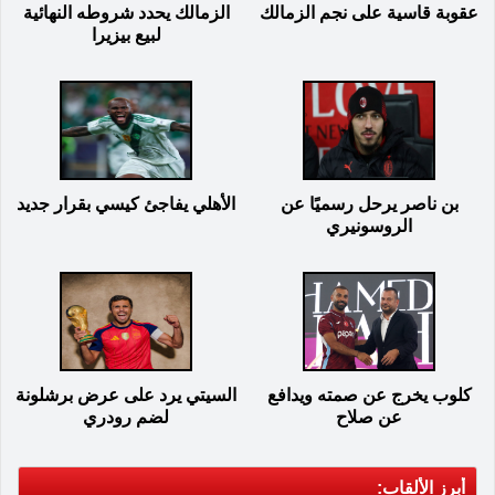
عقوبة قاسية على نجم الزمالك
الزمالك يحدد شروطه النهائية
لبيع بيزيرا
بن ناصر يرحل رسميًا عن
الأهلي يفاجئ كيسي بقرار جديد
الروسونيري
كلوب يخرج عن صمته ويدافع
السيتي يرد على عرض برشلونة
عن صلاح
لضم رودري
أبرز الألقاب: