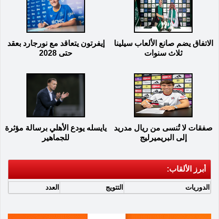
الاتفاق يضم صانع الألعاب سيلينا
إيفرتون يتعاقد مع نورجارد بعقد
ثلاث سنوات
حتى 2028
صفقات لا تُنسى من ريال مدريد
يايسله يودع الأهلي برسالة مؤثرة
إلى البريميرليج
للجماهير
أبرز الألقاب:
الدوريات
التتويج
العدد