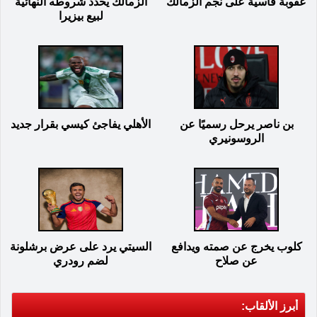
عقوبة قاسية على نجم الزمالك
الزمالك يحدد شروطه النهائية
لبيع بيزيرا
بن ناصر يرحل رسميًا عن
الأهلي يفاجئ كيسي بقرار جديد
الروسونيري
كلوب يخرج عن صمته ويدافع
السيتي يرد على عرض برشلونة
عن صلاح
لضم رودري
أبرز الألقاب: