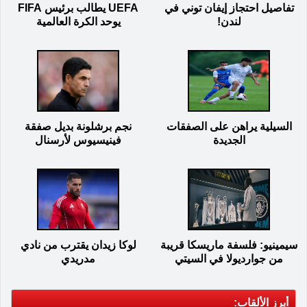
تفاصيل احتجاز إيفان توني في
UEFA يطالب برئيس FIFA
لندن!
يوحد الكرة العالمية
السيلية يراهن على الصفقات
نجم برشلونة بديل صفقة
الجديدة
فينيسيوس لأرسنال
سيمينيو: فلسفة ماريسكا قريبة
لوكا زيدان يقترب من نادي
من جوارديولا في السيتي
مدريدي
أبرز الألقاب: