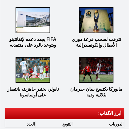
تترقب لسحب قرعة دوري
FIFA يجدد دعمه لإنفانتينو
الأبطال والكونفيدرالية
ويتوعد بالرد على منتقديه
مايوركا يكتسح سان جيرمان
نابولي يختبر جاهزيته بانتصار
بثلاثية ودية
على أوساسونا
أبرز الألقاب:
الدوريات
التتويج
العدد