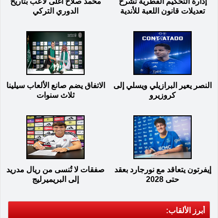
إدارة التحكيم القطرية تشرح
محمد صلاح أغلى لاعب بتاريخ
تعديلات قانون اللعبة للأندية
الدوري التركي
النصر يعير البرازيلي ويسلي إلى
الاتفاق يضم صانع الألعاب سيلينا
كروزيرو
ثلاث سنوات
إيفرتون يتعاقد مع نورجارد بعقد
صفقات لا تُنسى من ريال مدريد
حتى 2028
إلى البريميرليج
أبرز الألقاب: