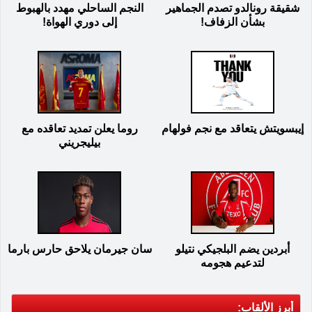
شقيقة رونالدو تصدم الجماهير
النجم الساحلي مهدد بالهبوط
بشأن الزفاف!
إلى دوري الهواة!
إيبسويتش يتعاقد مع نجم فولهام
روما يعلن تمديد تعاقده مع
بيليجريني
أبردين يضم البلجيكي نتيلو
سان جيرمان يلاحق حارس بارما
لتدعيم هجومه
أبرز الألقاب: