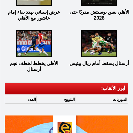
الأهلي يعين بوسيتش مدربًا حتى
عرض إسباني يهدد بقاء إمام
2028
عاشور مع الأهلي
أرسنال يسقط أمام ريال بيتيس
الأهلي يخطط لخطف نجم
أرسنال
أبرز الألقاب:
الدوريات
التتويج
العدد