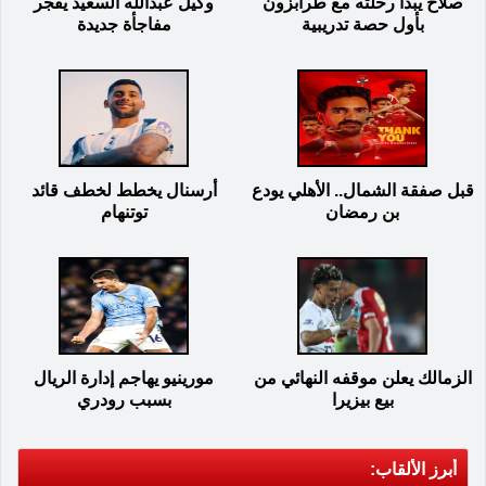
صلاح يبدأ رحلته مع طرابزون
وكيل عبدالله السعيد يفجر
بأول حصة تدريبية
مفاجأة جديدة
قبل صفقة الشمال.. الأهلي يودع
أرسنال يخطط لخطف قائد
بن رمضان
توتنهام
الزمالك يعلن موقفه النهائي من
مورينيو يهاجم إدارة الريال
بيع بيزيرا
بسبب رودري
أبرز الألقاب: