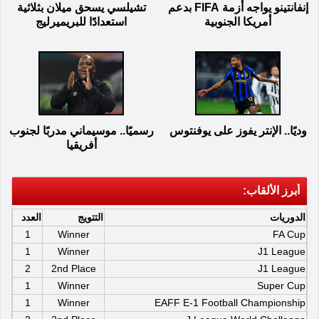
إنفانتينو يواجه أزمة FIFA بدعم
تشيلسي يسحق ميلان بثلاثية
أمريكا الجنوبية
استعدادًا للبريميرليج
وديًا.. الإنتر يفوز على يوفنتوس
رسميًا.. موسيماني مدربًا لجنوب
أفريقيا
أبرز الألقاب:
الدوريات
التتويج
العدد
1
Winner
FA Cup
1
Winner
J1 League
2
2nd Place
J1 League
1
Winner
Super Cup
1
Winner
EAFF E-1 Football Championship