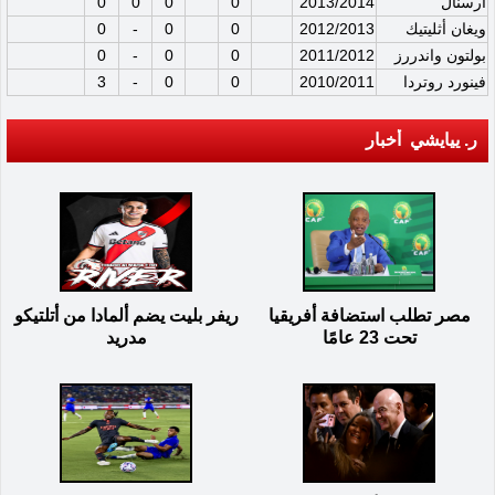
أرسنال
2013/2014
0
0
0
0
ويغان أثليتيك
2012/2013
0
0
-
0
بولتون واندررز
2011/2012
0
0
-
0
فينورد روتردا
2010/2011
0
0
-
3
ر. ييايشي أخبار
مصر تطلب استضافة أفريقيا
ريفر بليت يضم ألمادا من أتلتيكو
تحت 23 عامًا
مدريد