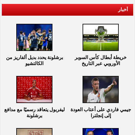
أخبار
خريطة أبطال كأس السوبر
برشلونة يحدد بديل ألفاريز من
الأوروبي عبر التاريخ
الكالتشيو
جيمي فاردي على أعتاب العودة
ليفربول يتعاقد رسميًا مع مدافع
إلى إنجلترا
برشلونة